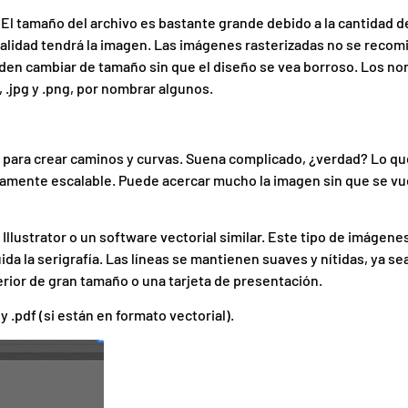
 El tamaño del archivo es bastante grande debido a la cantidad d
alidad tendrá la imagen. Las imágenes rasterizadas no se reco
eden cambiar de tamaño sin que el diseño se vea borroso. Los n
 .jpg y .png, por nombrar algunos.
s para crear caminos y curvas. Suena complicado, ¿verdad? Lo qu
initamente escalable. Puede acercar mucho la imagen sin que se vu
lustrator o un software vectorial similar. Este tipo de imágenes
ida la serigrafía. Las líneas se mantienen suaves y nítidas, ya se
rior de gran tamaño o una tarjeta de presentación.
y .pdf (si están en formato vectorial).