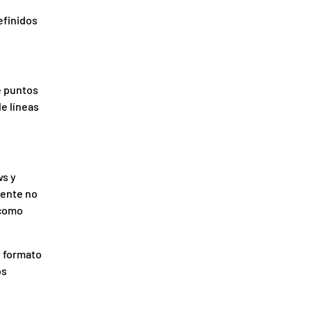
efinidos
e puntos
e líneas
ws y
mente no
 como
e formato
os