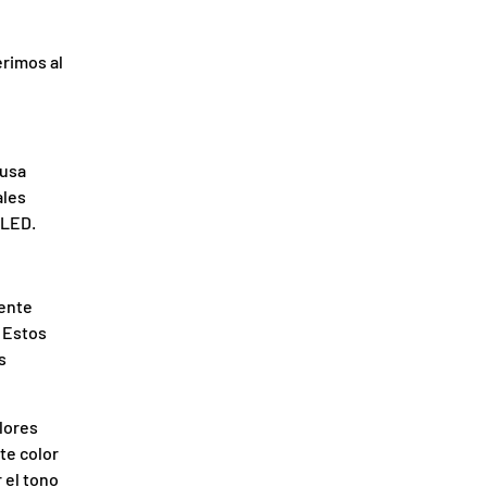
rimos al
 usa
ales
 LED.
iente
. Estos
s
lores
te color
 el tono