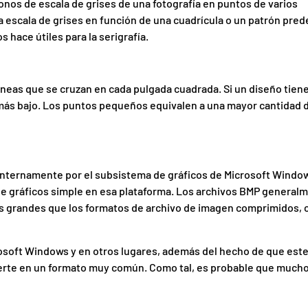
onos de escala de grises de una fotografía en puntos de varios
a escala de grises en función de una cuadrícula o un patrón pred
s hace útiles para la serigrafía.
líneas que se cruzan en cada pulgada cuadrada. Si un diseño tien
más bajo. Los puntos pequeños equivalen a una mayor cantidad d
o internamente por el subsistema de gráficos de Microsoft Windo
e gráficos simple en esa plataforma. Los archivos BMP general
s grandes que los formatos de archivo de imagen comprimidos,
rosoft Windows y en otros lugares, además del hecho de que est
ierte en un formato muy común. Como tal, es probable que much