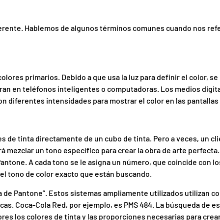
ferente. Hablemos de algunos términos comunes cuando nos refe
olores primarios. Debido a que usa la luz para definir el color, se
ran en teléfonos inteligentes o computadoras. Los medios digit
con diferentes intensidades para mostrar el color en las pantallas
de tinta directamente de un cubo de tinta. Pero a veces, un cl
rá mezclar un tono específico para crear la obra de arte perfecta
ntone. A cada tono se le asigna un número, que coincide con lo
 el tono de color exacto que están buscando.
a de Pantone”. Estos sistemas ampliamente utilizados utilizan co
icas. Coca-Cola Red, por ejemplo, es PMS 484. La búsqueda de es
es los colores de tinta y las proporciones necesarias para crear