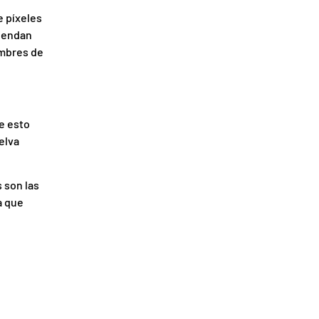
e píxeles
miendan
ombres de
e esto
elva
 son las
a que