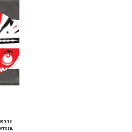
gen se
orrosa.