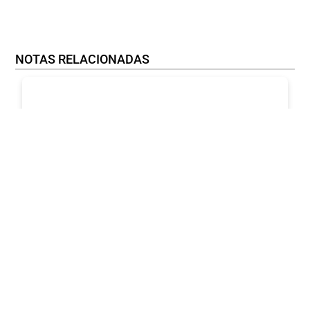
NOTAS RELACIONADAS
TECNOLOGÍA
MecaSign NL: la fresadora CNC de
diseñada para la comunicación visual.
julio, 2026