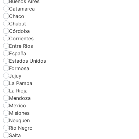
Buenos Aires
Catamarca
Chaco
Chubut
Córdoba
Corrientes
Entre Rios
España
Estados Unidos
Formosa
Jujuy
La Pampa
La Rioja
Mendoza
Mexico
Misiones
Neuquen
Río Negro
Salta