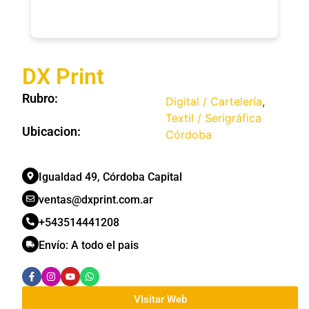
DX Print
Rubro:
Digital / Cartelería
,
Textil / Serigráfica
Ubicacion:
Córdoba
Igualdad 49, Córdoba Capital
ventas@dxprint.com.ar
+543514441208
Envío:
A todo el pais
VIsitar Web