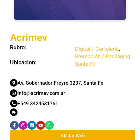
Acrimev
Rubro:
Digital / Cartelería
,
Promoción / Packaging
Ubicacion:
Santa Fé
Av. Gobernador Freyre 3237, Santa Fe
info@acrimev.com.ar
+549 3424531761
VIsitar Web