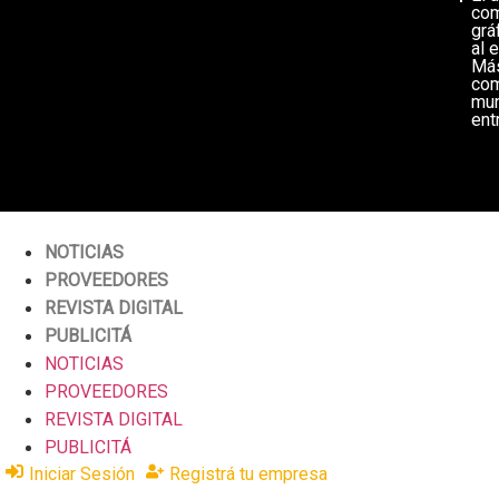
com
grá
al e
Más
com
mun
ent
NOTICIAS
PROVEEDORES
REVISTA DIGITAL
PUBLICITÁ
NOTICIAS
PROVEEDORES
REVISTA DIGITAL
PUBLICITÁ
Iniciar Sesión
Registrá tu empresa