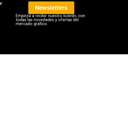
r
Newsletters
Empezá a recibir nuestro boletín, con
todas las novedades y ofertas del
mercado gráfico.