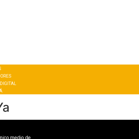
S
DORES
DIGITAL
TÁ
Ya
único medio de