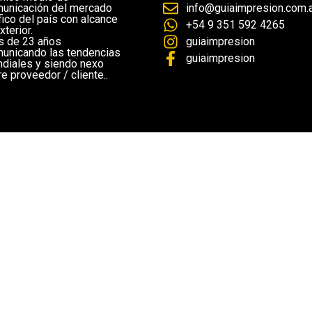
unicación del mercado
info@guiaimpresion.com.a
fico del país con alcance
+54 9 351 592 4265
xterior.
 de 23 años
guiaimpresion
unicando las tendencias
guiaimpresion
diales y siendo nexo
re proveedor / cliente..