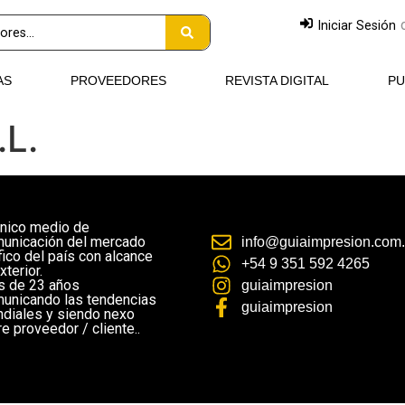
Iniciar Sesión
AS
PROVEEDORES
REVISTA DIGITAL
PU
.L.
único medio de
unicación del mercado
info@guiaimpresion.com.
fico del país con alcance
+54 9 351 592 4265
xterior.
 de 23 años
guiaimpresion
unicando las tendencias
guiaimpresion
diales y siendo nexo
re proveedor / cliente..