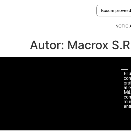
NOTICI
Autor:
Macrox S.R
El 
com
grá
al e
Más
com
mun
ent